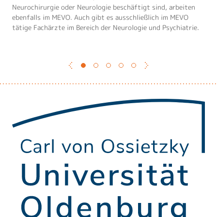
mitzubringen.
Überweisungsschein in unsere Einrichtung kommen. Bitte
Neurochirurgie oder Neurologie beschäftigt sind, arbeiten
Genesung des Patienten hilfreich ist, wenn die behandelnden
halten Sie dann Ihre aktuelle Krankenversichertenkarte für
ebenfalls im MEVO. Auch gibt es ausschließlich im MEVO
Haus- und Fachärzte in das Therapiekonzept mit
uns bereit.
tätige Fachärzte im Bereich der Neurologie und Psychiatrie.
eingebunden sind.