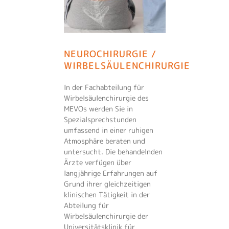
NEUROCHIRURGIE /
NEUROCHIRURGIE/
NEUROLOGIE
PSYCHIATRIE &
WIRBELSÄULENCHIRURGIE
KOPF-
PSYCHOTHERAPIE
NERVENCHIRURGIE
Die Neurologie kümmert sich
um Beeinträchtigungen des
In der Fachabteilung für
Die Psychatrie untersucht und
Gehirns und der Nervenzellen.
Wirbelsäulenchirurgie des
behandelt Störungen der
Unsere Experten für Kopf- und
MEVOs werden Sie in
Gefühle und des Denkens.
Nervenchirurgie untersuchen
Spezialsprechstunden
und beraten Sie umfassend im
WEITERLESEN
umfassend in einer ruhigen
Rahmen ihrer
WEITERLESEN
Atmosphäre beraten und
Spezialambulanzen zu allen
untersucht. Die behandelnden
operativ behandelbaren
Ärzte verfügen über
Erkrankungen des Kopfes und
langjährige Erfahrungen auf
des Nervensystems. Auch die
Grund ihrer gleichzeitigen
umfangreiche Nachbetreuung
klinischen Tätigkeit in der
in Kooperation mit weiteren
Abteilung für
Zentren wird angeboten. Die
Wirbelsäulenchirurgie der
behandelnden Ärzte verfügen
Universitätsklinik für
über langjährige Erfahrungen