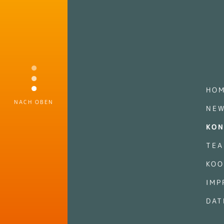
HO
NACH OBEN
NE
KON
TEA
KOO
IMP
DAT