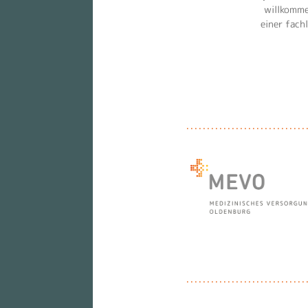
willkomme
einer fach