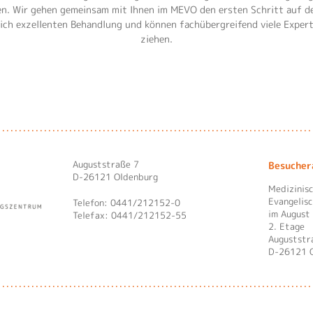
Hauptnavigation schließen
n. Wir gehen gemeinsam mit Ihnen im MEVO den ersten Schritt auf 
lich exzellenten Behandlung und können fachübergreifend viele Exper
ziehen.
Auguststraße 7
Besucher
D-26121 Oldenburg
Medizinis
Evangelis
Telefon: 0441/212152-0
im August
Telefax: 0441/212152-55
2. Etage
Auguststr
D-26121 