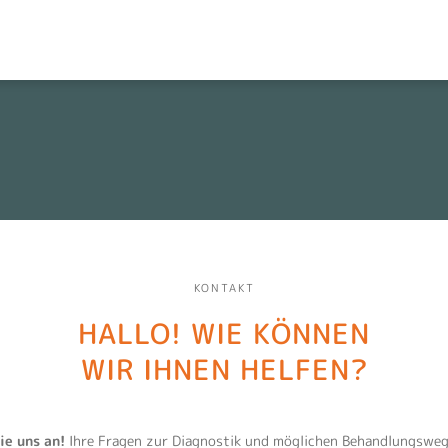
HOME
W
rgungszentrum
NEWS
N
KONTAKT & ANFAHRT
N
152-0
TEAM & KARRIERE
P
KONTAKT
KOOPERATIONEN
HALLO! WIE KÖNNEN
IMPRESSUM
WIR IHNEN HELFEN?
DATENSCHUTZ
ie uns an!
Ihre Fragen zur Diagnostik und möglichen Behandlungsweg