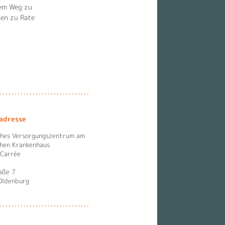
dem Weg zu
ten zu Rate
adresse
ches Versorgungszentrum am
chen Krankenhaus
 Carrée
aße 7
Oldenburg