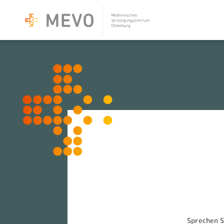
MEVO
Medizinisches Verso
Oldenburg
Telefon: 0441/212
Sprechen S